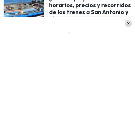
horarios, precios y recorridos
de los trenes a San Antonio y
el sur para este verano
¿Quiénes tienen derecho a la
Pensión Garantizada Universal?
Para acceder a este beneficio no es necesario
estar jubilado; puedes seguir trabajando y
recibirlo, siempre que cumplas con los siguientes
requisitos:
Edad:
Tener
65 años o más
.
Nivel socioeconómico:
No pertenecer al
10%
más rico
de la población (según los criterios
del Registro Social de Hogares).