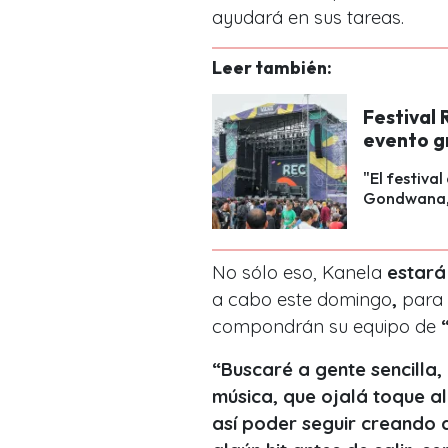
ayudará en sus tareas.
Leer también:
Festival 
evento g
"El festiva
Gondwana, D
No sólo eso,
Kanela
estará 
a cabo este domingo
,
para 
compondrán su equipo de
“Buscaré a gente sencilla,
música, que ojalá toque a
así poder seguir creando a