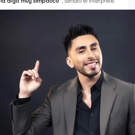
ería algo muy simpático”
, señaló el intérprete.