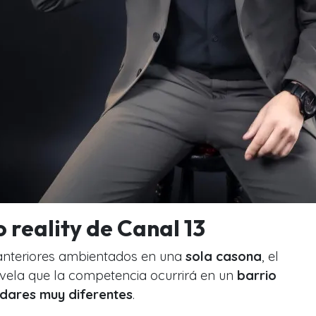
o reality de Canal 13
es anteriores ambientados en una
sola casona
, el
vela que la competencia ocurrirá en un
barrio
dares muy diferentes
.