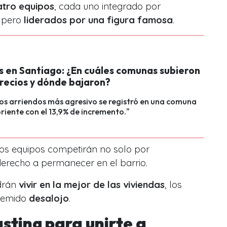
atro equipos
, cada uno integrado por
s pero
liderados por una figura famosa
.
s en Santiago: ¿En cuáles comunas subieron
precios y dónde bajaron?
 los arriendos más agresivo se registró en una comuna
oriente con el 13,9% de incremento."
los equipos competirán no solo por
derecho a permanecer en el barrio.
drán
vivir en la mejor de las viviendas
, los
 temido
desalojo
.
asting para unirte a