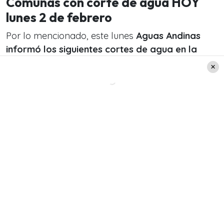
Comunas con corte de agua HOY
lunes 2 de febrero
Por lo mencionado, este lunes
Aguas Andinas
informó los siguientes cortes de agua en la
Región Metropolitana.
Sin embargo, puedes revisar en el mapa t
odo el
resto de cortes eventuales, cada día de la
semana.
De acuerdo a lo anterior, cabe destacar que esta
información es proporcionada por el sitio web
de
Aguas Andinas.