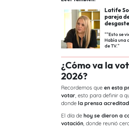
Latife S
pareja de
desgast
""Esto se v
Había una d
de TV."
¿Cómo va la vot
2026?
Recordemos que
en esta p
votar
, esto para definir a 
donde
la prensa acreditad
El día de
hoy se dieron a c
votación
, donde reunió ce