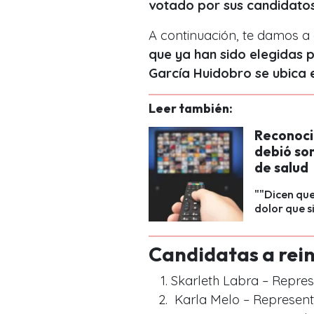
votado por sus candidatos
A continuación, te damos a
que ya han sido elegidas p
García Huidobro se ubica 
Leer también:
Reconocid
debió so
de salud
""Dicen que
dolor que s
Candidatas a rei
Skarleth Labra – Represe
Karla Melo – Represent