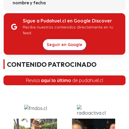
nombre y fecha
Sigue a Pudahuel.cl en Google Discover
Recibe nuestros contenidos directamente en tu
feed.
Seguir en Google
CONTENIDO PATROCINADO
Revisa
aquí lo último
de pudahuel.cl