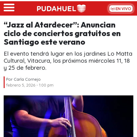
Skip to main content
EN VIVO
“Jazz al Atardecer”: Anuncian
ciclo de conciertos gratuitos en
Santiago este verano
El evento tendrá lugar en los jardines Lo Matta
Cultural, Vitacura, los próximos miércoles 11, 18
y 25 de febrero.
Por
Carla Cornejo
febrero 5, 2026 - 1:00 pm