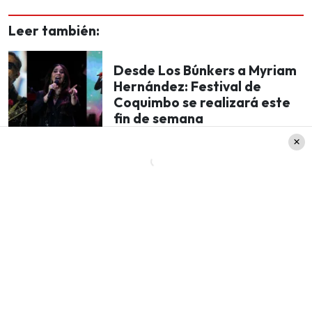
Leer también:
Desde Los Búnkers a Myriam
Hernández: Festival de
Coquimbo se realizará este
fin de semana
Será un
retrato de lo íntimo y lo público
, en que
se fusionará lo clásico con lo contemporáneo e
invitará, con sus letras profundas, a conocer
aquellas contradicciones humanas internas.
«Es un álbum que abraza la dualidad como
parte esencial de lo que somos».