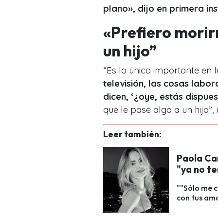
plano», dijo en primera in
«Prefiero morir
un hijo”
“Es lo único importante en l
televisión, las cosas labo
dicen, ‘¿oye, estás dispues
que le pase algo a un hijo”, 
Leer también:
Paola Ca
"ya no te
""Sólo me c
con tus amor