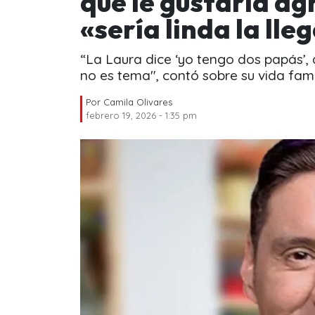
que le gustaría ag
«sería linda la lle
“La Laura dice ‘yo tengo dos papás’, 
no es tema", contó sobre su vida famil
Por
Camila Olivares
febrero 19, 2026 - 1:35 pm