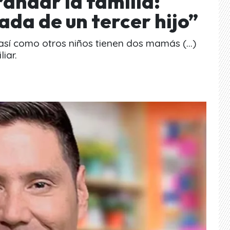
randar la familia:
gada de un tercer hijo”
así como otros niños tienen dos mamás (...)
iar.