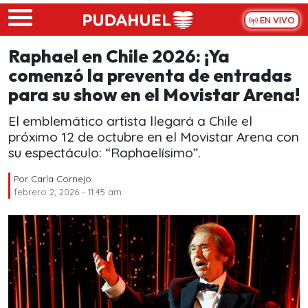
Skip to main content
EN VIVO
Raphael en Chile 2026: ¡Ya
comenzó la preventa de entradas
para su show en el Movistar Arena!
El emblemático artista llegará a Chile el
próximo 12 de octubre en el Movistar Arena con
su espectáculo: “Raphaelísimo”.
Por
Carla Cornejo
febrero 2, 2026 - 11:45 am