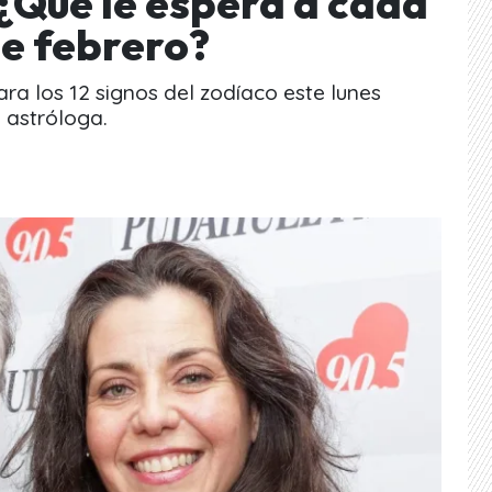
 ¿Qué le espera a cada
de febrero?
ara los 12 signos del zodíaco este lunes
y astróloga.