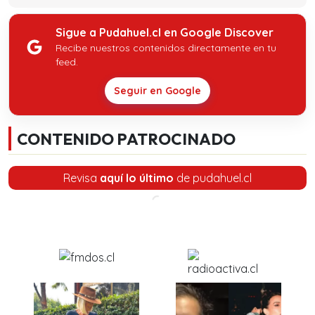
Sigue a Pudahuel.cl en Google Discover
Recibe nuestros contenidos directamente en tu
feed.
Seguir en Google
CONTENIDO PATROCINADO
Revisa
aquí lo último
de pudahuel.cl