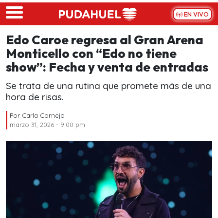
Skip to main content
EN VIVO
Edo Caroe regresa al Gran Arena
Monticello con “Edo no tiene
show”: Fecha y venta de entradas
Se trata de una rutina que promete más de una
hora de risas.
Por
Carla Cornejo
marzo 31, 2026 - 9:00 pm