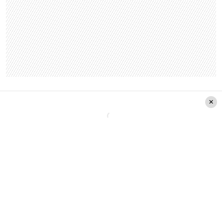
Luego de su primera aparición masiva en el
programa
Coliseo Romano
, rápidamente fue
haciéndose espacio a paso fuerte en la escena
humorística nacional, encontrando una audiencia
numerosa que valora y valida sus actuaciones.
Así fue como después de su paso por los canales
más importantes de la televisión abierta y sus
constantes y exitosos shows privados, llega en
2015 al
Festival del Huaso de Olmué.
Su show