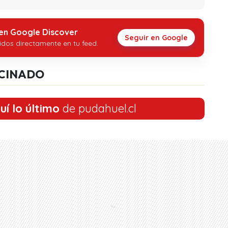
 en Google Discover
Seguir en Google
idos directamente en tu feed.
CINADO
uí lo último
de pudahuel.cl