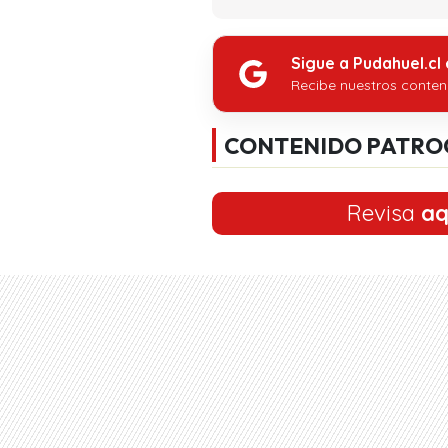
Sigue a Pudahuel.cl
Recibe nuestros conten
CONTENIDO PATRO
Revisa
aq