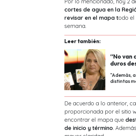
Por lo mencionado, hoy 2 
cortes de agua en la Regi
revisar en el mapa t
odo el
semana.
Leer también:
“No van a
duros de
"Además, a
distintas m
De acuerdo a lo anterior, c
proporcionada por el sitio 
encontrar el mapa que
dest
de inicio y término
. Además