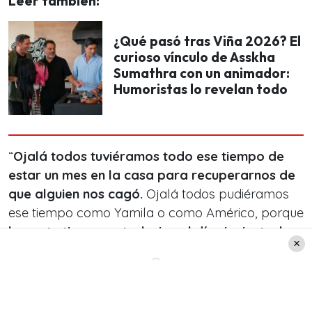
Leer también:
¿Qué pasó tras Viña 2026? El
curioso vínculo de Asskha
Sumathra con un animador:
Humoristas lo revelan todo
“
Ojalá todos tuviéramos todo ese tiempo de
estar un mes en la casa para recuperarnos de
que alguien nos cagó.
Ojalá todos pudiéramos
ese tiempo como Yamila o como Américo, porque
la gente tiene que trabajar al día siguiente, la
gente tiene que levantarse con pena, con
rabia
”, expuso la panelista.
Finalmente, Pamela
destacó el regreso de