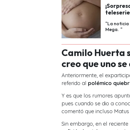
¡Sorpresa
teleseri
"La noticia
Mega. "
Camilo Huerta 
creo que uno s
Anteriormente, el expartici
referido al
polémico quiebr
Y es que los rumores apunta
pues cuando se dio a conocer
comentó que incluso Matus
Sin embargo, en el recient