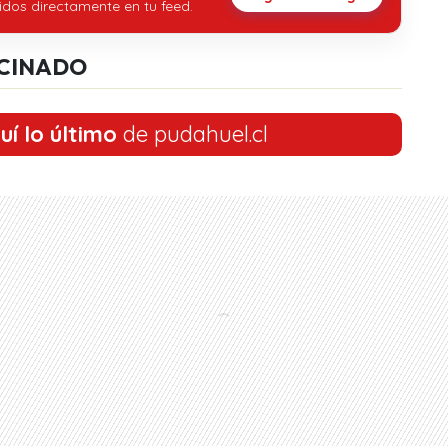
idos directamente en tu feed.
CINADO
uí lo último
de pudahuel.cl