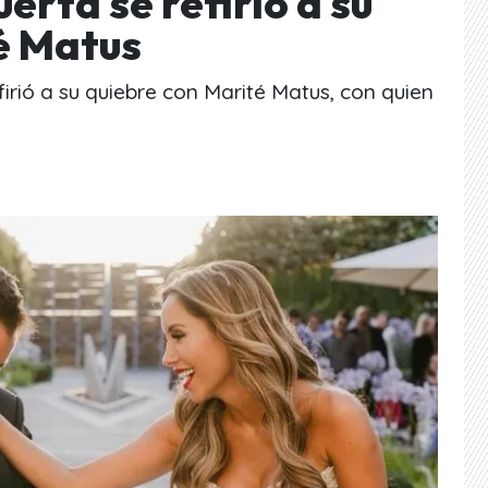
erta se refirió a su
é Matus
firió a su quiebre con Marité Matus, con quien