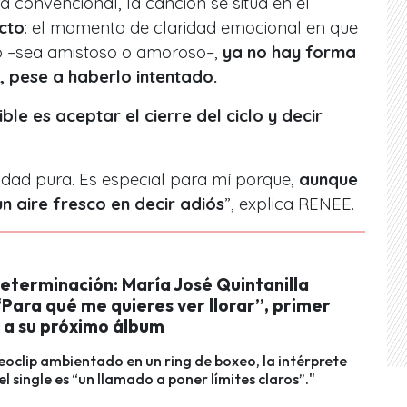
a convencional, la canción se sitúa en el
icto
: el momento de claridad emocional en que
o –sea amistoso o amoroso–,
ya no hay forma
 pese a haberlo intentado.
ble es aceptar el cierre del ciclo y decir
idad pura. Es especial para mí porque,
aunque
 un aire fresco en decir adiós
”, explica RENEE.
eterminación: María José Quintanilla
Para qué me quieres ver llorar”, primer
 a su próximo álbum
eoclip ambientado en un ring de boxeo, la intérprete
l single es “un llamado a poner límites claros”."