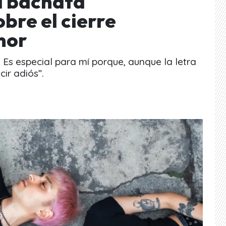
a bachata
re el cierre
mor
 Es especial para mí porque, aunque la letra
cir adiós”.