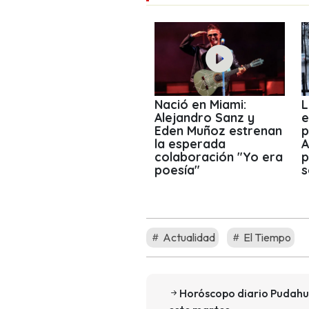
Nació en Miami:
L
Alejandro Sanz y
e
Eden Muñoz estrenan
p
la esperada
A
colaboración "Yo era
p
poesía"
s
Actualidad
El Tiempo
Horóscopo diario Pudahue