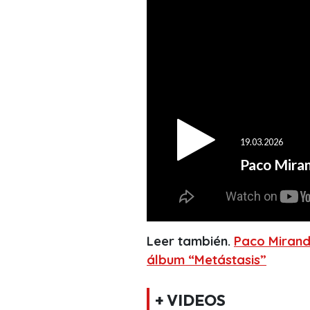
Leer también.
Paco Mirand
álbum “Metástasis”
+ VIDEOS