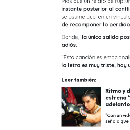
Más que un relato de ruptur
instante posterior al confl
se asume que, en un víncul
de recomponer lo perdido,
Donde,
la única salida posi
adiós.
“Esta canción es emocional
la letra es muy triste, hay
Leer también:
Ritmo y d
estrena “
adelanto
"Con un vid
señala que e