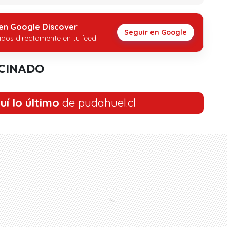
 en Google Discover
Seguir en Google
idos directamente en tu feed.
CINADO
uí lo último
de pudahuel.cl