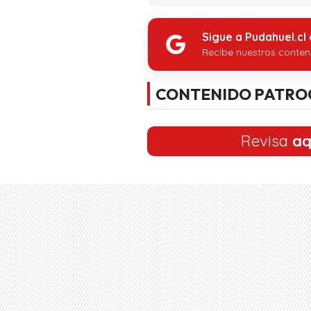
Sigue a Pudahuel.cl
Recibe nuestros conten
CONTENIDO PATRO
Revisa
aq