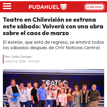
Skip to main content
EN VIVO
Teatro en Chilevisión se estrena
este sábado: Volverá con una obra
sobre el caos de marzo
El estelar, que está de regreso, se emitirá todos
los sábados después de CHV Noticias Central.
Por
Carla Cornejo
marzo 6, 2026 - 4:01 pm