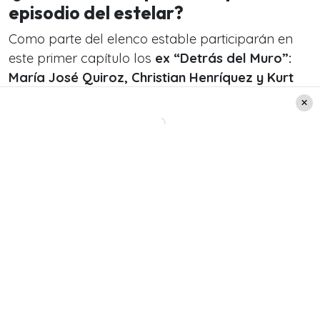
episodio del estelar?
Como parte del elenco estable participarán en
este primer capítulo los
ex “Detrás del Muro”:
María José Quiroz, Christian Henríquez y Kurt
Carrera
.
Mientras que, como invitados especiales estarán
Marcial Tagle, Cristina Tocco, Damian
Bodenhöfer, Rolando Valenzuela, Jaime
Figueroa (el “barman” de Podemos Hablar),
los niños Amanda García y Vicente Vargas,
además de una participación especial de la
notera de “Contigo en la Mañana”, Daniela
Muñoz.