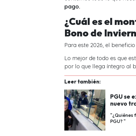
pago.
¿Cuál es el mon
Bono de Invier
Para este 2026, el benefici
Lo mejor de todo es que e
por lo que llega íntegro al b
Leer también:
PGU se e
nuevo tr
"¿Quiénes f
PGU? "