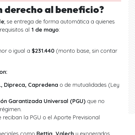
 derecho al beneficio?
le
; se entrega de forma automática a quienes
requisitos al
1 de mayo
:
or o igual a
$231.440
(monto base, sin contar
on:
SL, Dipreca, Capredena
o de mutualidades (Ley
ión Garantizada Universal (PGU)
que no
 régimen.
 reciban la PGU o el Aporte Previsional
speciales como
Rettig, Valech
y exonerados