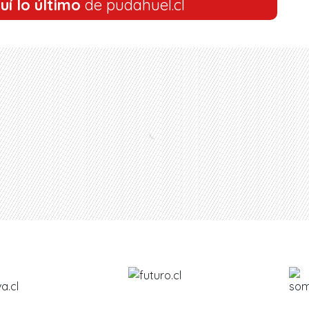
uí lo último
de pudahuel.cl