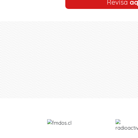
Revisa
aq