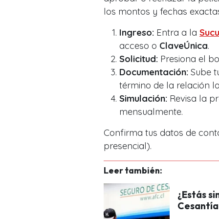
los montos y fechas exacta
Ingreso:
Entra a la
Sucu
acceso o
ClaveÚnica
.
Solicitud:
Presiona el bo
Documentación:
Sube t
término de la relación l
Simulación:
Revisa la pr
mensualmente.
Confirma tus datos de cont
presencial).
Leer también:
¿Estás si
Cesantía