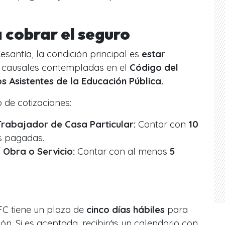
 cobrar el seguro
Cesantía, la condición principal es
estar
 causales contempladas en el
Código del
os Asistentes de la Educación Pública.
 de cotizaciones:
Trabajador de Casa Particular:
Contar con
10
 pagadas.
 Obra o Servicio:
Contar con al menos
5
 AFC tiene un plazo de
cinco días hábiles
para
ón. Si es aceptada, recibirás un calendario con