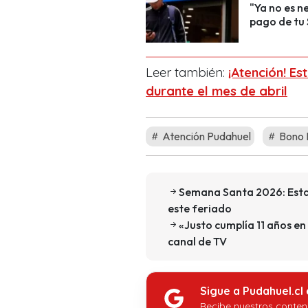
"Ya no es ne
pago de tu 
Leer también:
¡Atención! E
durante el mes de abril
Atención Pudahuel
Bono 
Semana Santa 2026: Esta 
este feriado
«Justo cumplía 11 años en
canal de TV
Sigue a Pudahuel.cl
Recibe nuestros conten