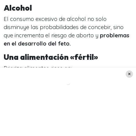
Alcohol
El consumo excesivo de alcohol no solo
disminuye las probabilidades de concebir, sino
que incrementa el riesgo de aborto y
problemas
en el desarrollo del feto.
Una alimentación «fértil»
Prioriza alimentos ricos en:
Antioxidantes:
Frutas y verduras frescas.
Ácido fólico:
Especialmente espinacas.
Omega 3:
Pescados y frutos secos.
Ojo:
Consulta con tu médico sobre
suplementos de
Vitamina D, yodo y ácido
fólico
, esenciales para este proceso.
¡Muévete!