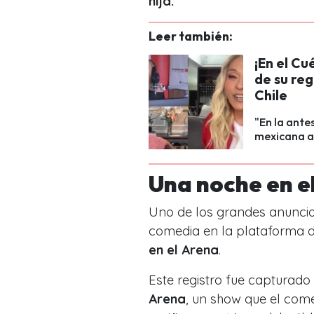
hija.
Leer también:
¡En el Cu
de su reg
Chile
"En la antes
mexicana as
Una noche en e
Uno de los grandes anuncio
comedia en la plataforma 
en el Arena
.
Este registro fue capturado
Arena
, un show que el com