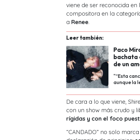
viene de ser reconocida en 
compositora en la categor
a
Renee
.
Leer también:
Paco Mir
bachata 
de un am
"“Esta canc
aunque la le
De cara a lo que viene, Shir
con un show más crudo y li
rígidas y con el foco puest
“CANDADO” no solo marca un