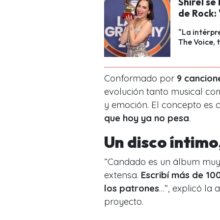
Shirel se
de Rock: 
"La intérpr
The Voice, 
Conformado por
9 cancion
evolución tanto musical co
y emoción. El concepto es c
que hoy ya no pesa
.
Un disco íntimo
“Candado es un álbum muy
extensa.
Escribí más de 10
los patrones
…”, explicó la 
proyecto.