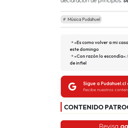
declaración de principios:
se
Música Pudahuel
«Es como volver a mi casa
este domingo
«Con razón lo escondía»:
de infiel
Sigue a Pudahuel.cl
Recibe nuestros conten
CONTENIDO PATRO
Revisa
aq