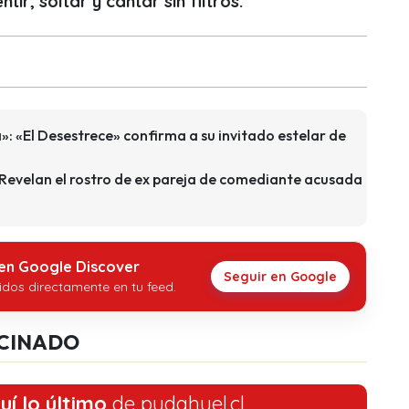
ntir, soltar y cantar sin filtros.
»: «El Desestrece» confirma a su invitado estelar de
 Revelan el rostro de ex pareja de comediante acusada
 en Google Discover
Seguir en Google
idos directamente en tu feed.
CINADO
uí lo último
de pudahuel.cl