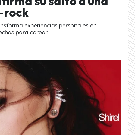
irma su salto a una
p-rock
ansforma experiencias personales en
echas para corear.