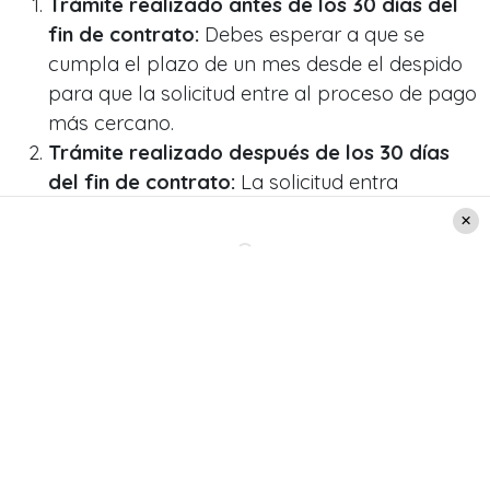
Trámite realizado antes de los 30 días del
fin de contrato:
Debes esperar a que se
cumpla el plazo de un mes desde el despido
para que la solicitud entre al proceso de pago
más cercano.
Trámite realizado después de los 30 días
del fin de contrato:
La solicitud entra
directamente al proceso de pago del jueves
más próximo tras la aprobación.
Requisitos actualizados
Para acceder a los fondos de
tu Cuenta
Individual de Cesantía
(CIC) o al Fondo de
Cesantía Solidario (FCS), debes cumplir con: