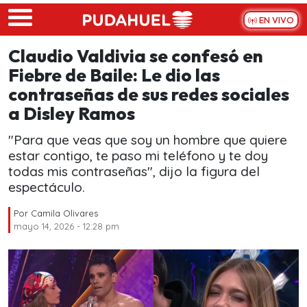
Skip to main content
EN VIVO
Claudio Valdivia se confesó en
Fiebre de Baile: Le dio las
contraseñas de sus redes sociales
a Disley Ramos
"Para que veas que soy un hombre que quiere
estar contigo, te paso mi teléfono y te doy
todas mis contraseñas", dijo la figura del
espectáculo.
Por
Camila Olivares
mayo 14, 2026 - 12:28 pm