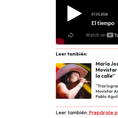
Leer también:
María Jos
Movistar 
la calle”
"Tras logra
Movistar Ar
Pablo Aguil
Leer también.
Prepárate pa