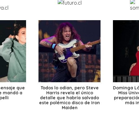
mensaje que
Todos lo odian, pero Steve
Dominga Lóp
le mandó a
Harris revela el único
Miss Univ
elli
detalle que habría salvado
preparación
este polémico disco de Iron
más i
Maiden