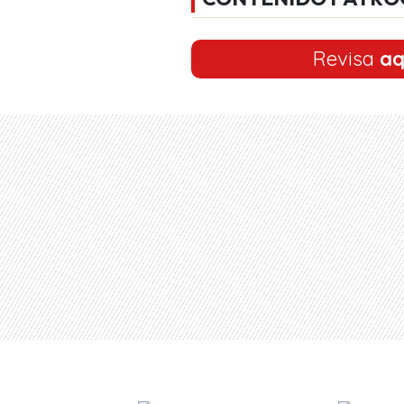
Revisa
aq