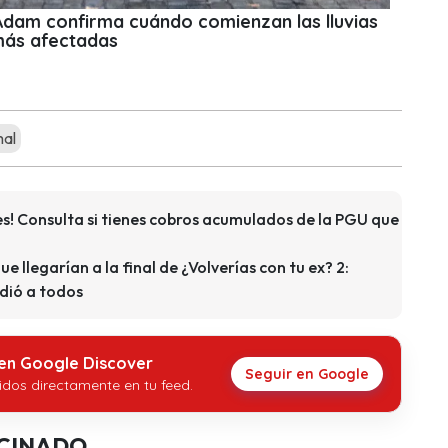
 Adam confirma cuándo comienzan las lluvias
más afectadas
mal
s! Consulta si tienes cobros acumulados de la PGU que
que llegarían a la final de ¿Volverías con tu ex? 2:
dió a todos
 en Google Discover
Seguir en Google
idos directamente en tu feed.
CINADO