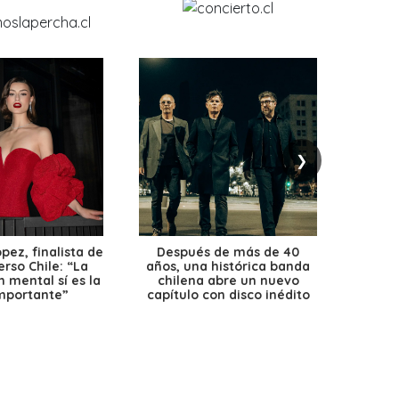
❯
ez, finalista de
Después de más de 40
Ante 
erso Chile: “La
años, una histórica banda
petr
 mental sí es la
chilena abre un nuevo
precio
mportante”
capítulo con disco inédito