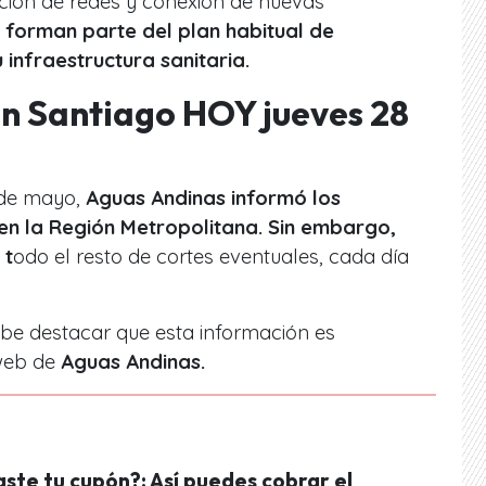
ción de redes y conexión de nuevas
forman parte del plan habitual de
infraestructura sanitaria.
n Santiago HOY jueves 28
 de mayo,
Aguas Andinas informó los
 en la Región Metropolitana. Sin embargo,
 t
odo el resto de cortes eventuales, cada día
abe destacar que esta información es
web de
Aguas Andinas.
aste tu cupón?: Así puedes cobrar el