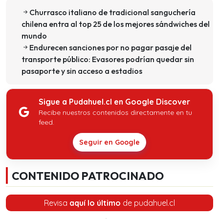
Churrasco italiano de tradicional sanguchería
chilena entra al top 25 de los mejores sándwiches del
mundo
Endurecen sanciones por no pagar pasaje del
transporte público: Evasores podrían quedar sin
pasaporte y sin acceso a estadios
Sigue a Pudahuel.cl en Google Discover
Recibe nuestros contenidos directamente en tu
feed.
Seguir en Google
CONTENIDO PATROCINADO
Revisa
aquí lo último
de pudahuel.cl