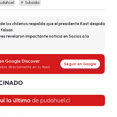
udahuel
Subsidio
de los chilenos respalda que el presidente Kast despida
 falsas
es revelaron impactante noticia en Socios a la
 en Google Discover
Seguir en Google
idos directamente en tu feed.
CINADO
uí lo último
de pudahuel.cl