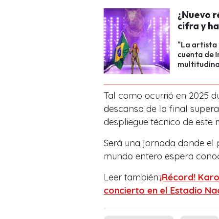
¿Nuevo r
cifra y h
"La artista
cuenta de I
multitudina
Tal como ocurrió en 2025 du
descanso de la final superar
despliegue técnico de este 
Será una jornada donde el
mundo entero espera cono
Leer también:
¡Récord! Karo
concierto en el Estadio N