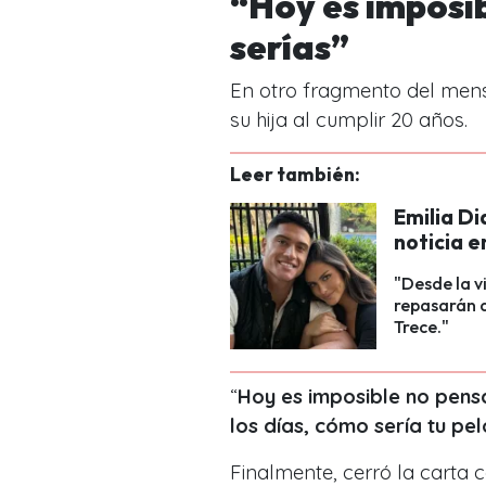
“Hoy es imposi
serías”
En otro fragmento del mens
su hija al cumplir 20 años.
Leer también:
Emilia D
noticia e
"Desde la v
repasarán d
Trece."
“
Hoy es imposible no pens
los días, cómo sería tu pel
Finalmente, cerró la carta 