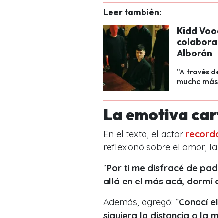
Leer también:
Kidd Voo
colaborac
Alborán
"A través d
mucho más í
La emotiva car
En el texto, el actor
recordó
reflexionó sobre el amor, la
“
Por ti me disfracé de padr
allá en el más acá, dormí 
Además, agregó: “
Conocí e
siquiera la distancia o la 