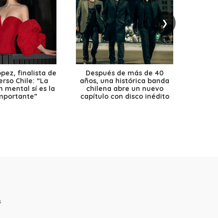
❯
ez, finalista de
Después de más de 40
Ante 
erso Chile: “La
años, una histórica banda
petr
 mental sí es la
chilena abre un nuevo
precio
mportante”
capítulo con disco inédito
s