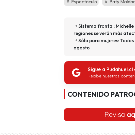
Espectáculo
Paty Maldo
Sistema frontal: Michell
regiones se verán más afe
Sólo para mujeres: Todos 
agosto
Sigue a Pudahuel.cl
Recibe nuestros conten
CONTENIDO PATRO
Revisa
aq