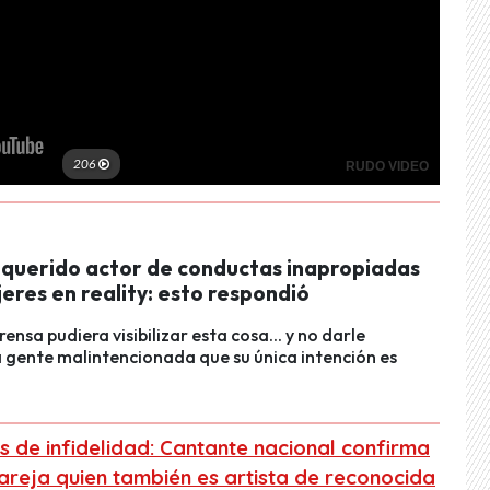
 querido actor de conductas inapropiadas
eres en reality: esto respondió
rensa pudiera visibilizar esta cosa... y no darle
 a gente malintencionada que su única intención es
 de infidelidad: Cantante nacional confirma
pareja quien también es artista de reconocida