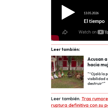
Leer también:
Acusan a
hacia muj
"“Ojalá la p
visibilidad
destruir”"
Leer también.
Tras rumores
ruptura definitiva con su 