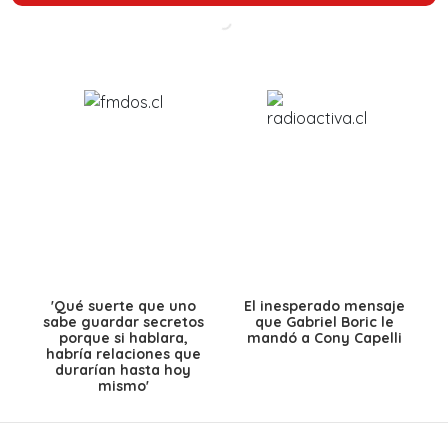
'Qué suerte que uno
El inesperado mensaje
sabe guardar secretos
que Gabriel Boric le
porque si hablara,
mandó a Cony Capelli
habría relaciones que
durarían hasta hoy
mismo'