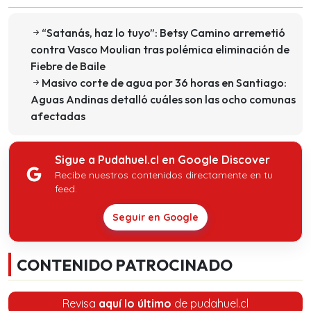
“Satanás, haz lo tuyo”: Betsy Camino arremetió
contra Vasco Moulian tras polémica eliminación de
Fiebre de Baile
Masivo corte de agua por 36 horas en Santiago:
Aguas Andinas detalló cuáles son las ocho comunas
afectadas
Sigue a Pudahuel.cl en Google Discover
Recibe nuestros contenidos directamente en tu
feed.
Seguir en Google
CONTENIDO PATROCINADO
Revisa
aquí lo último
de pudahuel.cl