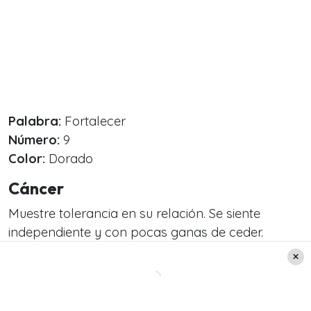
Palabra:
Fortalecer
Número:
9
Color:
Dorado
Cáncer
Muestre tolerancia en su relación. Se siente
independiente y con pocas ganas de ceder.
Apueste por la paz y el entendimiento.
Trabajo:
Retome proyectos pendientes.