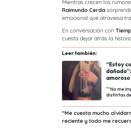
Mientras crecen los rumores
Raimundo Cerda
sorprendió
emocional que atraviesa tras
En conversación con
Tiemp
cuesta dejar atrás la histor
Leer también:
“Estoy c
dañado”: 
amoroso
"“No me im
distintas de
“Me cuesta mucho olvidar
reciente y todo me recuer