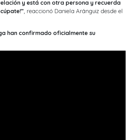
elación y está con otra persona y recuerda
ocúpate!”
, reaccionó Daniela Aránguiz desde el
ega han confirmado oficialmente su