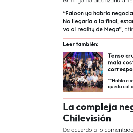
ex Yingo no alcanzaría a lle
“Faloon ya habría negocia
No llegaría a la final, es
va al reality de Mega”
, af
Leer también:
Tenso cru
mala cos
corresp
"“Habla cua
queda call
La compleja ne
Chilevisión
De acuerdo a lo comentado 