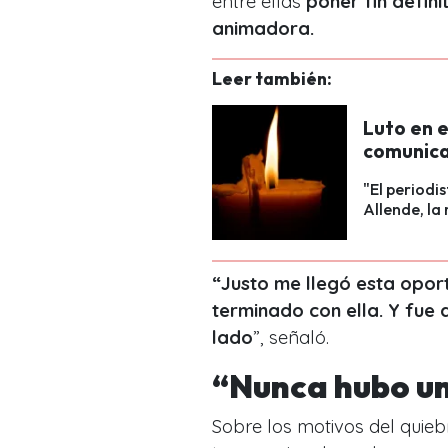
entre ellas
poner fin defini
animadora.
Leer también:
Luto en e
comunicad
"El periodi
Allende, la
“Justo me llegó esta opor
terminado con ella. Y fue
lado
”, señaló.
“Nunca hubo un
Sobre los motivos del quieb