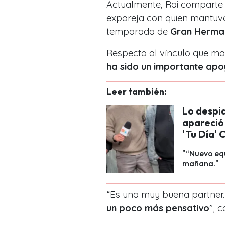
Actualmente, Rai comparte e
expareja con quien mantuvo
temporada de
Gran Herma
Respecto al vínculo que ma
ha sido un importante apo
Leer también:
Lo despi
apareció
'Tu Día' 
"“Nuevo equ
mañana."
“Es una muy buena partner.
un poco más pensativo
”, 