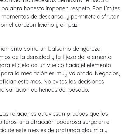
recorrido. No necesitas demostrarle nada a
tu palabra honesta imponen respeto. Pon límites
s momentos de descanso, y permítete disfrutar
con el corazón liviano y en paz.
irmamento como un bálsamo de ligereza,
imos de la densidad y la fijeza del elemento
ora el cielo da un vuelco hacia el elemento
to para la mediación es muy valorado. Negocios,
fician este mes. No evites las decisiones
 una sanación de heridas del pasado.
 Las relaciones atraviesan pruebas que las
Solteros: una atracción poderosa surge en el
cia de este mes es de profunda alquimia y