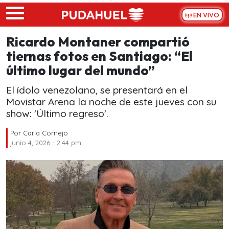
Skip to main content
EN VIVO
Ricardo Montaner compartió
tiernas fotos en Santiago: “El
último lugar del mundo”
El ídolo venezolano, se presentará en el
Movistar Arena la noche de este jueves con su
show: 'Último regreso'.
Por
Carla Cornejo
junio 4, 2026 - 2:44 pm