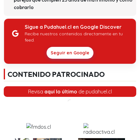
cobrarlo
Sigue a Pudahuel.cl en Google Discover
Recibe nuestros contenidos directamente en tu
feed.
Seguir en Google
CONTENIDO PATROCINADO
Revisa
aquí lo último
de pudahuel.cl