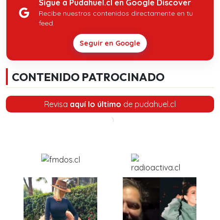
Sigue a Pudahuel.cl en Google Discover
Recibe nuestros contenidos directamente en tu
feed.
Seguir en Google
CONTENIDO PATROCINADO
Revisa
aquí lo último
de pudahuel.cl