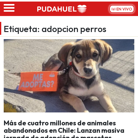
Skip to main content
EN VIVO
Etiqueta:
adopcion perros
Más de cuatro millones de animales
abandonados en Chile: Lanzan masiva
jornada de adopción de mascotas