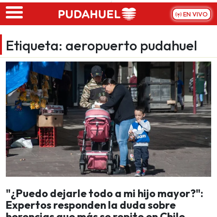
Skip to main content
EN VIVO
Etiqueta:
aeropuerto pudahuel
"¿Puedo dejarle todo a mi hijo mayor?":
Expertos responden la duda sobre
herencias que más se repite en Chile