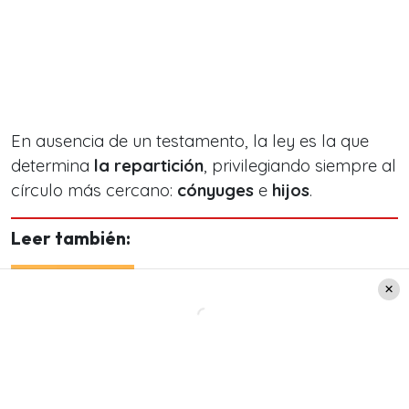
En ausencia de un testamento, la ley es la que
determina
la repartición
, privilegiando siempre al
círculo más cercano:
cónyuges
e
hijos
.
Leer también:
Salud, vestuario, comida y
boletos de avión: Revisa
TODOS los descuentos
disponibles con Banco Estado
en octubre