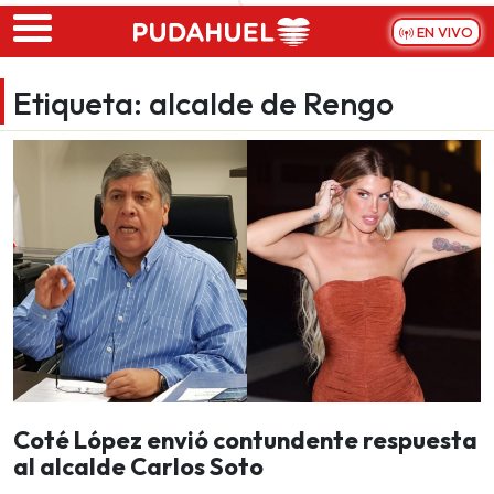
Skip to main content
EN VIVO
Etiqueta:
alcalde de Rengo
Coté López envió contundente respuesta
al alcalde Carlos Soto