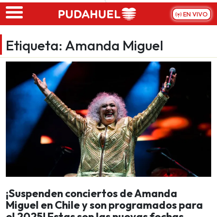
Skip to main content
EN VIVO
Etiqueta:
Amanda Miguel
¡Suspenden conciertos de Amanda
Miguel en Chile y son programados para
el 2025! Estas son las nuevas fechas