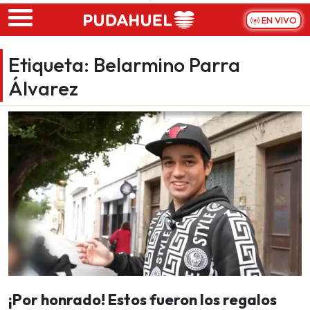
Skip to main content
EN VIVO
Etiqueta:
Belarmino Parra
Álvarez
¡Por honrado! Estos fueron los regalos