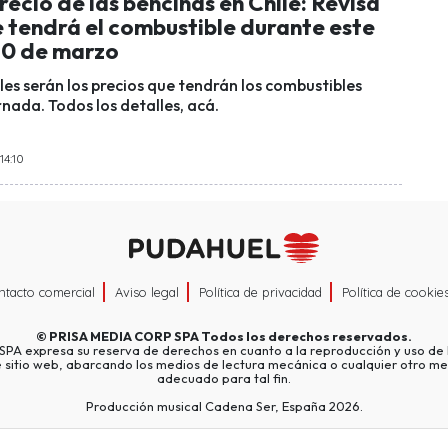
precio de las bencinas en Chile: Revisa
e tendrá el combustible durante este
20 de marzo
les serán los precios que tendrán los combustibles
nada. Todos los detalles, acá.
14:10
ntacto comercial
Aviso legal
Política de privacidad
Política de cookie
©
PRISA MEDIA CORP SPA
Todos los derechos reservados.
A expresa su reserva de derechos en cuanto a la reproducción y uso de l
e sitio web, abarcando los medios de lectura mecánica o cualquier otro me
adecuado para tal fin.
Producción musical Cadena Ser, España 2026.