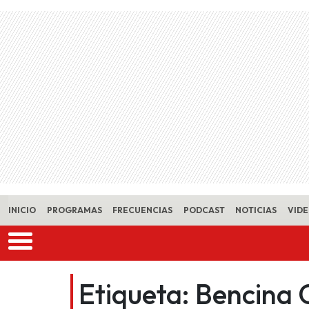
Skip to main content
INICIO
PROGRAMAS
FRECUENCIAS
PODCAST
NOTICIAS
VID
Etiqueta:
Bencina C