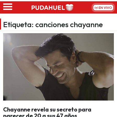
Skip to main content
EN VIVO
Etiqueta:
canciones chayanne
Chayanne revela su secreto para
parecer de 20 a sus 47 años