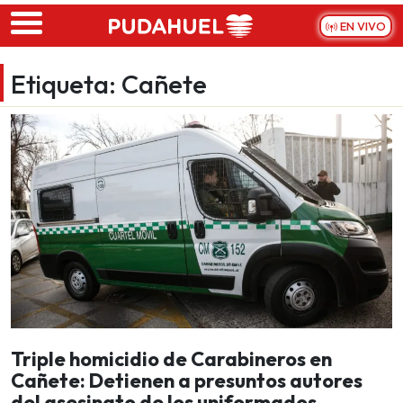
Skip to main content
EN VIVO
Etiqueta:
Cañete
Triple homicidio de Carabineros en
Cañete: Detienen a presuntos autores
del asesinato de los uniformados