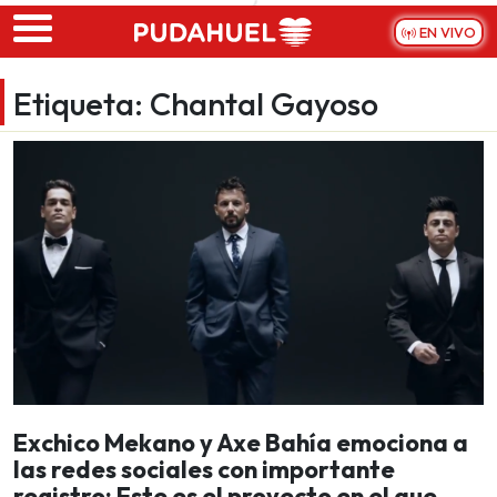
Skip to main content
EN VIVO
Etiqueta:
Chantal Gayoso
Exchico Mekano y Axe Bahía emociona a
las redes sociales con importante
registro: Este es el proyecto en el que