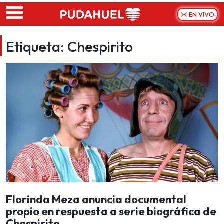
Skip to main content
EN VIVO
Etiqueta:
Chespirito
Florinda Meza anuncia documental
propio en respuesta a serie biográfica de
Chespirito